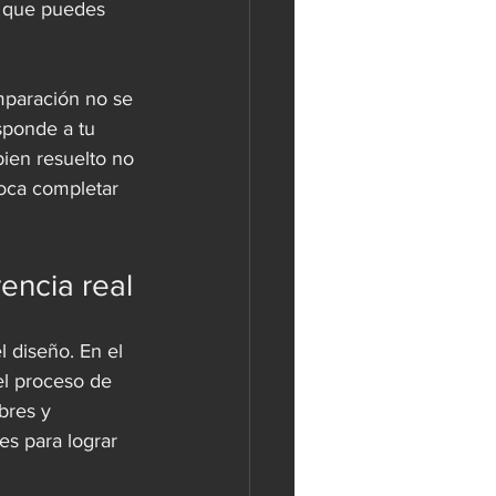
a que puedes 
mparación no se 
esponde a tu 
ien resuelto no 
toca completar 
rencia real
 diseño. En el 
el proceso de 
bres y 
s para lograr 