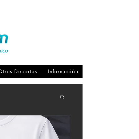
xico
Otros Deportes
Información