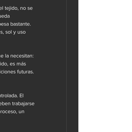
 tejido, no se 
ueda 
esa bastante. 
, sol y uso 
 la necesitan: 
ido, es más 
iciones futuras. 
rolada. El 
deben trabajarse 
proceso, un 