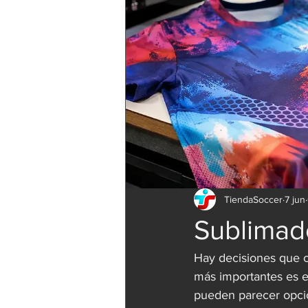
TiendaSoccer
7 jun
Sublimado
Hay decisiones que 
más importantes es el
pueden parecer opcion