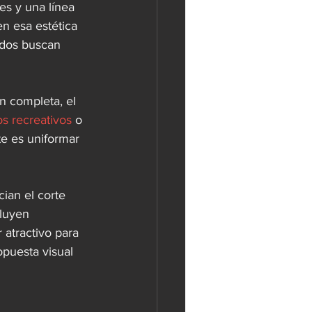
es y una línea 
en esa estética 
odos buscan 
 completa, el 
s recreativos
 o 
e es uniformar 
ian el corte 
luyen 
atractivo para 
puesta visual 