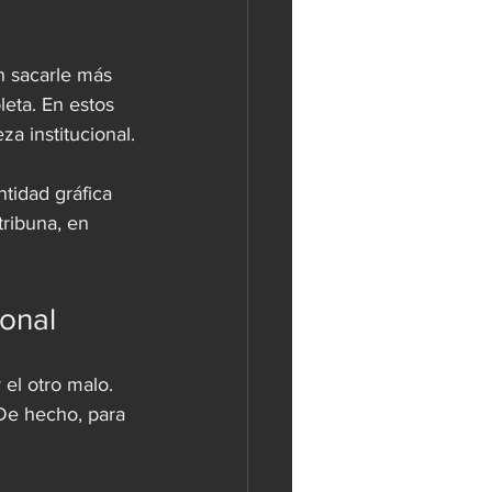
n sacarle más 
eta. En estos 
a institucional.
tidad gráfica 
tribuna, en 
ional
 el otro malo. 
 De hecho, para 