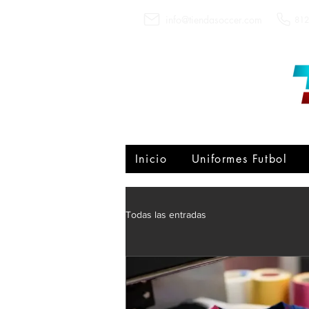
info@tiendasoccer.com
812
Inicio
Uniformes Futbol
Todas las entradas