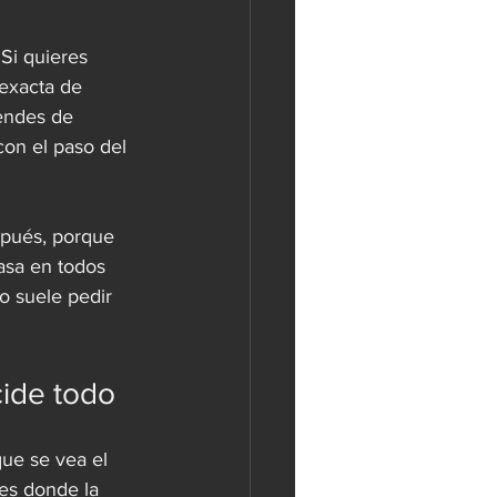
Si quieres 
exacta de 
endes de 
on el paso del 
spués, porque 
asa en todos 
o suele pedir 
cide todo
ue se vea el 
es donde la 