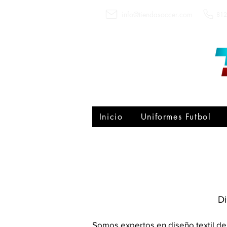
info@tiendasoccer.com
812
Inicio
Uniformes Futbol
Di
Somos expertos en diseño textil de