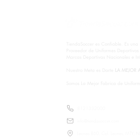
TiendaSoccer es Confiable. Es una
Proveedor de Uniformes Deportivos 
Marcas Deportivas Nacionales e Int
Nuestro Meta es Darte
LA MEJOR 
Somos La Mejor Fabrica de Uniform
8121332000
info@tiendasoccer.com
Leones 860, Col. Leones, MTY, 