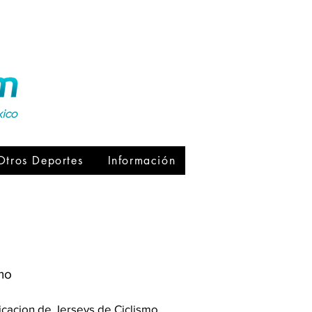
xico
Otros Deportes
Información
mo
cacion de Jerseys de Ciclismo.