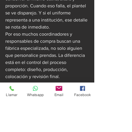
proporción. Cuando eso falla, el plantel 
se ve disparejo. Y si el uniforme 
representa a una institución, ese detalle 
se nota de inmediato.
Por eso muchos coordinadores y 
responsables de compra buscan una 
fábrica especializada, no solo alguien 
que personalice prendas. La diferencia 
está en el control del proceso 
completo: diseño, producción, 
colocación y revisión final.
Personalización total o 
Llamar
Whatsapp
Email
Facebook
catálogo: depende del 
momento del equipo
No todos los clientes necesitan arrancar 
desde cero. Hay equipos que resuelven 
perfecto con un catálogo bien diseñado 