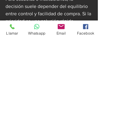
decisión suele depender del equilibrio 
entre control y facilidad de compra. Si la 
prioridad es una solución rápida, 
ordenada y con presentación 
Llamar
Whatsapp
Email
Facebook
profesional, los oficiales pueden 
funcionar. Si además hay lineamientos 
de color, escudo institucional o 
necesidades por categorías, los 
personalizados ganan fuerza.
Para clubes y academias, la 
personalización suele ofrecer una 
ventaja más clara. Ayuda a diferenciarse 
en torneos, a reforzar marca y a 
mantener una línea visual consistente 
entre categorías, entrenadores y 
porteros. Ese tipo de coherencia 
proyecta un nivel más alto.
Para ligas o compras masivas, todo 