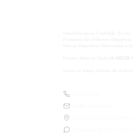
TiendaSoccer es Confiable. Es una
Proveedor de Uniformes Deportivos 
Marcas Deportivas Nacionales e Int
Mejores combos para equipos
escolares que sí rinden
Nuestro Meta es Darte
LA MEJOR 
Somos La Mejor Fabrica de Uniform
8121332000
info@tiendasoccer.com
Leones 860, Col. Leones, MTY, 
Whats App +52 1 81 1716 67