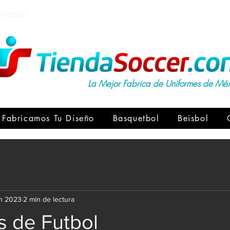
1332000
La Mejor Fabrica de Uniformes de Mé
Fabricamos Tu Diseño
Basquetbol
Beisbol
un 2023
2 min de lectura
s de Futbol