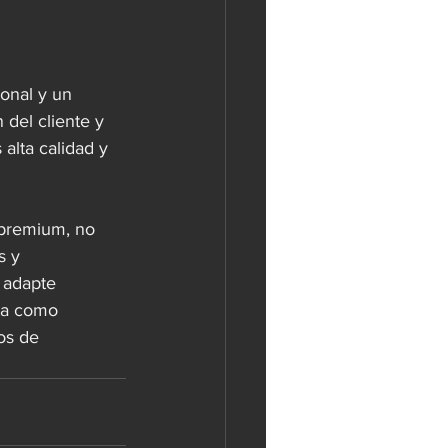
onal y un 
 del cliente y 
lta calidad y 
 premium, no 
s y 
 adapte 
ta como 
os de 