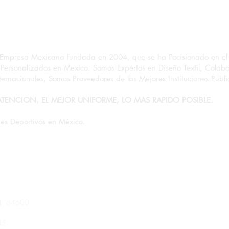
Empresa Mexicana fundada en 2004, que se ha Pocisionado en el 
Personalizados en Mexico. Somos Expertos en Diseño Textil, Colab
ernacionales, Somos Proveedores de las Mejores Instituciones Public
Cómo elegir tallas para equipo
Ejem
sin errores
para
ATENCION, EL MEJOR UNIFORME, LO MAS RAPIDO POSIBLE.
es Deportivos en México.
NL, 64600
45