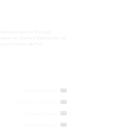
Mercado como el Principal
oramos en Diseño y Fabricación con
as y Privadas del País.
plo de diseño completo
 uniforme a medida
Aviso de Privacidad
Terminos y Condiciones
Politica de Garantias
Información de Envios