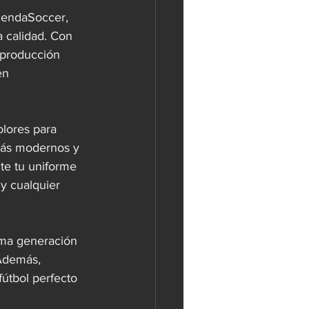
iendaSoccer, 
 calidad. Con 
 producción 
en 
lores para 
 más modernos y 
te tu uniforme 
y cualquier 
tima generación 
Además, 
fútbol perfecto 