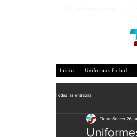
info@tiendasoccer.com
812
Inicio
Uniformes Futbol
Todas las entradas
TiendaSoccer
26 j
Uniforme