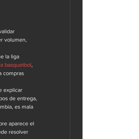
alidar 
er volumen, 
 la liga 
ra basquetbol
, 
ca compras 
 explicar 
pos de entrega, 
ambia, es mala 
pre aparece el 
ede resolver 