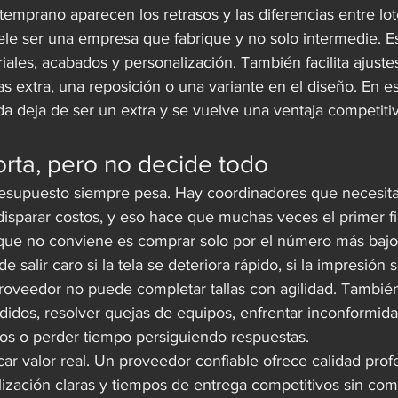
temprano aparecen los retrasos y las diferencias entre lot
ele ser una empresa que fabrique y no solo intermedie. E
iales, acabados y personalización. También facilita ajust
s extra, una reposición o una variante en el diseño. En es
a deja de ser un extra y se vuelve una ventaja competitiv
orta, pero no decide todo
presupuesto siempre pesa. Hay coordinadores que necesitan
disparar costos, y eso hace que muchas veces el primer fil
o que no conviene es comprar solo por el número más bajo
 salir caro si la tela se deteriora rápido, si la impresión 
proveedor no puede completar tallas con agilidad. Tambié
edidos, resolver quejas de equipos, enfrentar inconformid
os o perder tiempo persiguiendo respuestas.
car valor real. Un proveedor confiable ofrece calidad profe
ización claras y tiempos de entrega competitivos sin com