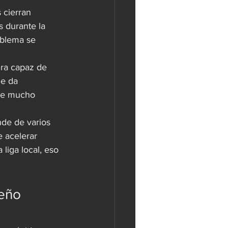
 cierran 
s durante la 
oblema se 
ura capaz de 
le da 
ale mucho 
de de varios 
e acelerar 
iga local, eso 
eño 