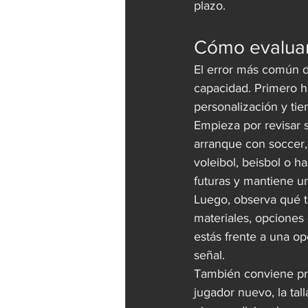
plazo.
Cómo evaluar
El error más común d
capacidad. Primero h
personalización y ti
Empieza por revisar s
arranque con soccer
voleibol, beisbol o h
futuras y mantiene un
Luego, observa qué t
materiales, opciones
estás frente a una o
señal.
También conviene pre
jugador nuevo, la tal