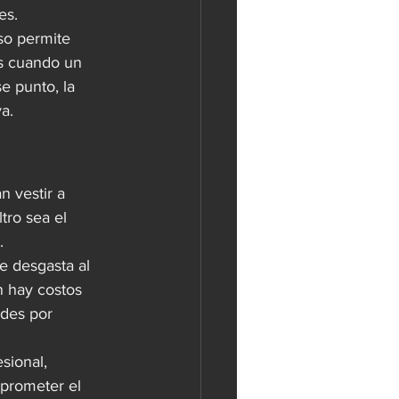
es.
so permite 
es cuando un 
e punto, la 
a.
 vestir a 
tro sea el 
.
se desgasta al 
n hay costos 
ades por 
sional, 
prometer el 