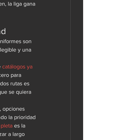
, la liga gana 
ad
uniformes son 
legible y una 
 
catálogos ya 
cero para 
dos rutas es 
que se quiera 
, opciones 
do la prioridad 
pleta
 es la 
ar a largo 