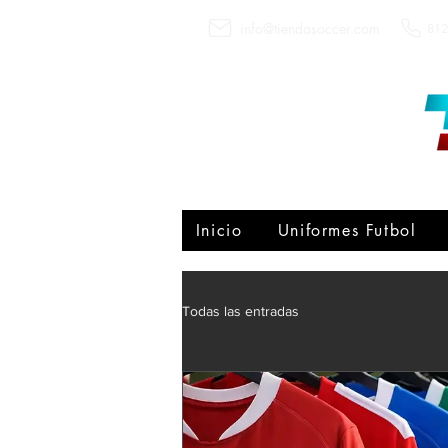
info@tiendasoccer.com
812
Inicio
Uniformes Futbol
Todas las entradas