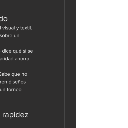
ido
isual y textil. 
 sobre un 
dice qué sí se 
aridad ahorra 
 Sabe que no 
ren diseños 
un torneo 
 rapidez 