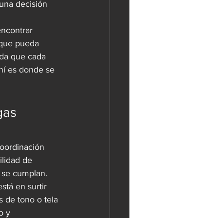
una decisión 
encontrar 
 que pueda 
nda que cada 
hí es donde se 
gas 
oordinación 
ilidad de 
 se cumplan.
stá en surtir 
 de tono o tela 
o y 