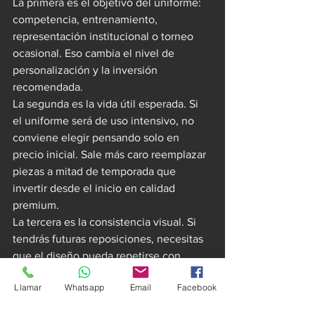
La primera es el objetivo del uniforme: 
competencia, entrenamiento, 
representación institucional o torneo 
ocasional. Eso cambia el nivel de 
personalización y la inversión 
recomendada.
La segunda es la vida útil esperada. Si 
el uniforme será de uso intensivo, no 
conviene elegir pensando solo en 
precio inicial. Sale más caro reemplazar 
piezas a mitad de temporada que 
invertir desde el inicio en calidad 
premium.
La tercera es la consistencia visual. Si 
tendrás futuras reposiciones, necesitas 
que el diseño pueda repetirse con 
fidelidad. Ese punto suele pasarse por 
Llamar
Whatsapp
Email
Facebook
alto hasta que un equipo intenta 
completar plantel y descubre que el 