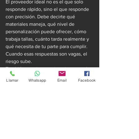
El proveedor ideal no es el que solo 
responde rápido, sino el que responde 
con precisión. Debe decirte qué 
materiales maneja, qué nivel de 
personalización puede ofrecer, cómo 
trabaja tallas, cuánto tarda realmente y 
qué necesita de tu parte para cumplir. 
Cuando esas respuestas son vagas, el 
riesgo sube.
También conviene revisar si se trata de 
intermediario o de fábrica. En pedidos 
Llamar
Whatsapp
Email
Facebook
para torneo, trabajar con manufactura 
especializada da más control sobre 
tiempos, diseño y consistencia entre 
piezas. Eso importa mucho cuando 
estás comprando para 15, 30 o 100 
jugadores y no puedes darte el lujo de 
que cambien tonos, cortes o acabados 
entre lotes.